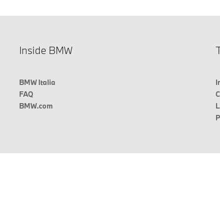
Inside BMW
T
BMW Italia
I
FAQ
C
BMW.com
L
P