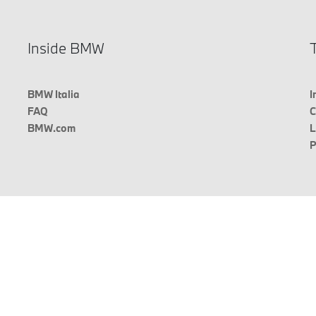
Inside BMW
T
BMW Italia
I
FAQ
C
BMW.com
L
P