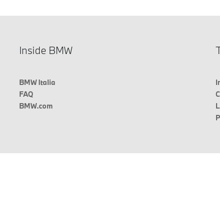
Inside BMW
T
BMW Italia
I
FAQ
C
BMW.com
L
P