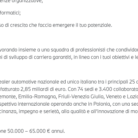
tenze organizzative;
formatici;
o di crescita che faccia emergere il tuo potenziale.
rando insieme a una squadra di professionisti che condividono
di sviluppo di carriera garantiti, in linea con i tuoi obiettivi e l
 dealer automotive nazionale ed unico italiano tra i principali
atturato 2,85 miliardi di euro. Con 74 sedi e 3.400 collabora
iemonte, Emilia-Romagna, Friuli-Venezia Giulia, Veneto e Lazio.
ettiva internazionale operando anche in Polonia, con una sede 
anza, impegno e serietà, alla qualità e all’innovazione di mode
zione 50.000 – 65.000 € annui.