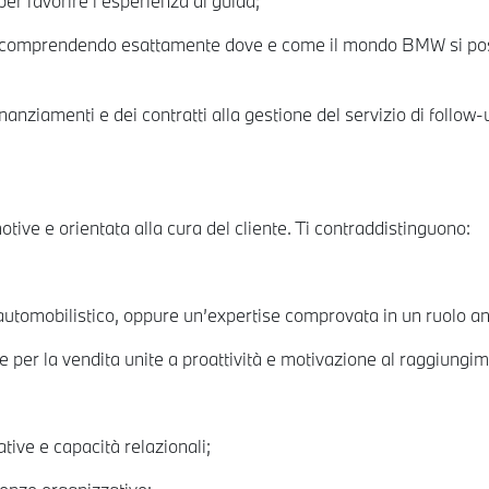
per favorire l’esperienza di guida;
co, comprendendo esattamente dove e come il mondo BMW si pos
inanziamenti e dei contratti alla gestione del servizio di follo
ive e orientata alla cura del cliente. Ti contraddistinguono:
utomobilistico, oppure un’expertise comprovata in un ruolo ana
e per la vendita unite a proattività e motivazione al raggiungim
tive e capacità relazionali;