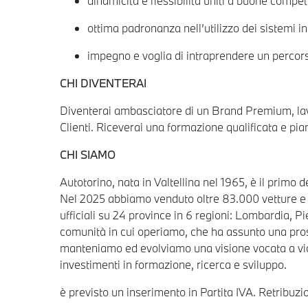
dinamicità e flessibilità uniti a buone compe
ottima padronanza nell’utilizzo dei sistemi in
impegno e voglia di intraprendere un percors
CHI DIVENTERAI
Diventerai ambasciatore di un Brand Premium, lavo
Clienti. Riceverai una formazione qualificata e piani 
CHI SIAMO
Autotorino, nata in Valtellina nel 1965, è il primo
Nel 2025 abbiamo venduto oltre 83.000 vetture e f
ufficiali su 24 province in 6 regioni: Lombardia, P
comunità in cui operiamo, che ha assunto una prosp
manteniamo ed evolviamo una visione vocata a vicin
investimenti in formazione, ricerca e sviluppo.
è previsto un inserimento in Partita IVA. Retribu