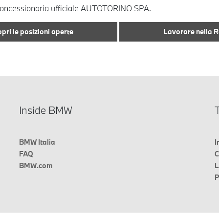
a concessionaria ufficiale AUTOTORINO SPA.
pri le posizioni aperte
Lavorare nella 
Inside BMW
T
BMW Italia
I
FAQ
C
BMW.com
L
P