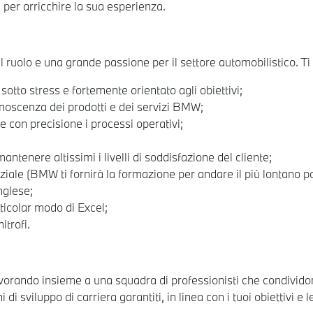
te per arricchire la sua esperienza.
ruolo e una grande passione per il settore automobilistico. Ti
sotto stress e fortemente orientato agli obiettivi;
onoscenza dei prodotti e dei servizi BMW;
e con precisione i processi operativi;
ntenere altissimi i livelli di soddisfazione del cliente;
ziale (BMW ti fornirà la formazione per andare il più lontano po
nglese;
rticolar modo di Excel;
trofi.
rando insieme a una squadra di professionisti che condividono
di sviluppo di carriera garantiti, in linea con i tuoi obiettivi e l