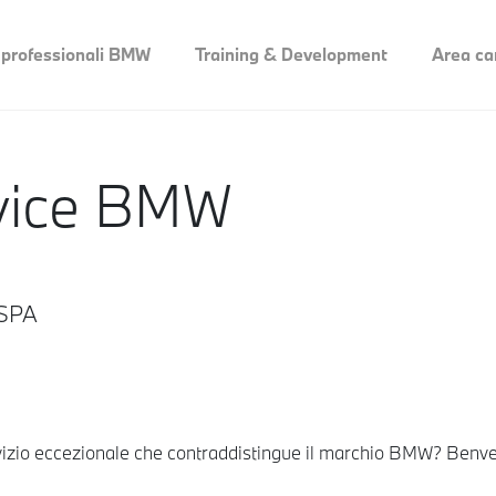
 professionali BMW
Training & Development
Area ca
rvice BMW
 SPA
 servizio eccezionale che contraddistingue il marchio BMW? Ben