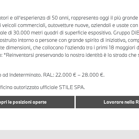
ori e all’esperienza di 50 anni, rappresenta oggi il più grand
 di veicoli commerciali, autovetture nuove, aziendali e usate co
le di 30.000 metri quadri di superficie espositiva. Gruppo DiBa
truito intorno a persone con grande spirito di iniziativa, compe
 dimensioni, che collocano l’azienda tra i primi 18 maggiori de
: “Reinventarsi preservando la nostra identità è la strada che 
to ad Indeterminato. RAL: 22.000 € – 28.000 €.
ficina autorizzata ufficiale STILE SPA.
pri le posizioni aperte
Lavorare nella 