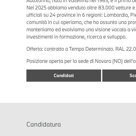
Autotorino, nata in Valtellina nel 1965, è il primo
Nel 2025 abbiamo venduto oltre 83.000 vetture e f
ufficiali su 24 province in 6 regioni: Lombardia, P
comunità in cui operiamo, che ha assunto una prosp
manteniamo ed evolviamo una visione vocata a vicin
investimenti in formazione, ricerca e sviluppo.
Offerta: contratto a Tempo Determinato. RAL 22.
Posizione aperta per la sede di Novara (NO) dell'
Candidati
Sco
Candidatura