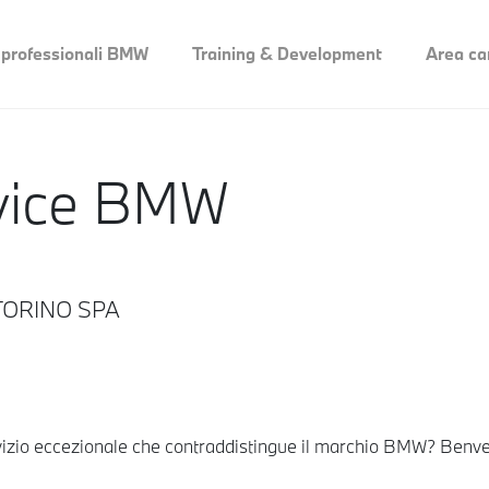
 professionali BMW
Training & Development
Area ca
rvice BMW
OTORINO SPA
 servizio eccezionale che contraddistingue il marchio BMW? Ben