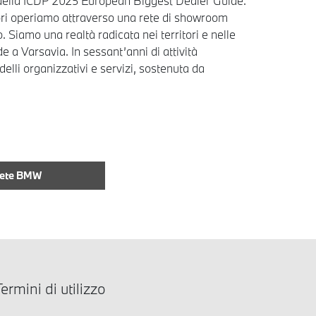
 25 della ICDP 2025 European Biggest Dealer Guide.
tori operiamo attraverso una rete di showroom
 Siamo una realtà radicata nei territori e nelle
a Varsavia. In sessant’anni di attività
lli organizzativi e servizi, sostenuta da
Rete BMW
ermini di utilizzo