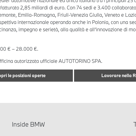
 dealer automotive nazionale ed unico italiano tra i principali
atturato 2,85 miliardi di euro. Con 74 sedi e 3.400 collabora
iemonte, Emilia-Romagna, Friuli-Venezia Giulia, Veneto e Lazio.
ettiva internazionale operando anche in Polonia, con una sede 
anza, impegno e serietà, alla qualità e all’innovazione di mode
000 € – 28.000 €.
officina autorizzata ufficiale AUTOTORINO SPA.
pri le posizioni aperte
Lavorare nella 
Inside BMW
T