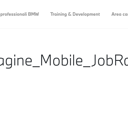
 professionali BMW
Training & Development
Area ca
gine_Mobile_JobRa