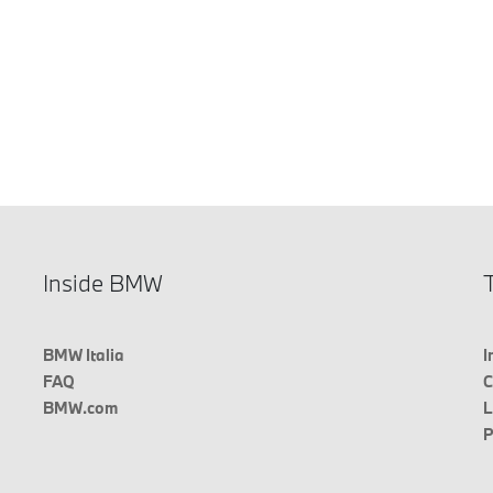
Inside BMW
T
BMW Italia
I
FAQ
C
BMW.com
L
P